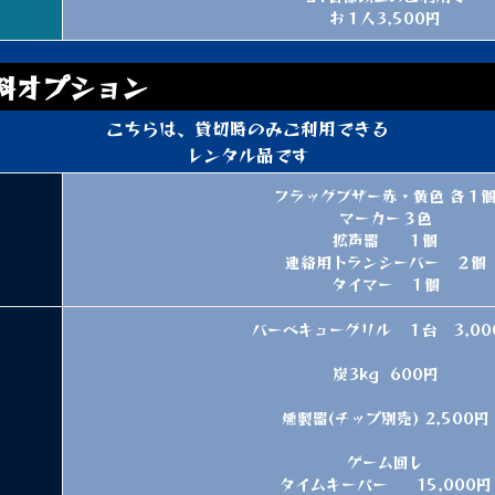
お１人3,500円
料オプション
こちらは、貸切時のみご利用できる
レンタル品です
フラッグブザー赤・黄色 各１
マーカー３色
拡声器 １個
連絡用トランシーバー ２個
タイマー １個
バーベキューグリル １台 3,00
炭3kg 600円
燻製器(チップ別売) 2,500円
ゲーム回し
タイムキーパー 15,000円