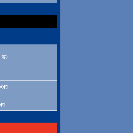
等)
00円
0円