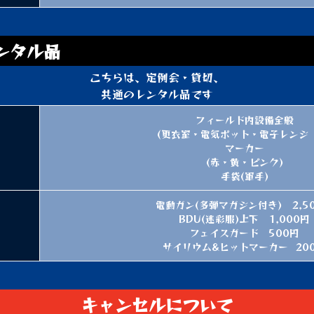
ンタル品
こちらは、定例会・貸切、
共通のレンタル品です
フィールド内設備全般
(更衣室・電気ポット・電子レンジ 
マーカー
(赤・黄・ピンク)
手袋(軍手)
電動ガン(多弾マガジン付き) 2,5
BDU(迷彩服)上下 1,000円
フェイスガード 500円
サイリウム&ヒットマーカー 20
キャンセルについて