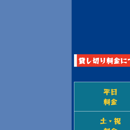
貸し切り料金に
平日
料金
土・祝