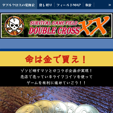
»
ダブルクロスの定例会
貸し切り
フィールドMAP
料金
アクセス
命は金で買え！
ゾンビ晒すマンとのコラボ企画が実現！
売店で売っているライフコインを使って
ゲームを有利に進めていこう！！